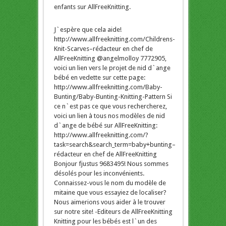
enfants sur AllFreeKnitting.
J`espère que cela aide!
http://www.allfreeknitting.com/Childrens-
Knit-Scarves–rédacteur en chef de
AllFreeKnitting @angelmolloy 7772905,
voici un lien vers le projet de nid d`ange
bébé en vedette sur cette page:
http://www.allfreeknitting.com/Baby-
Bunting/Baby-Bunting-Knitting-Pattern Si
ce n`est pas ce que vous rechercherez,
voici un lien à tous nos modèles de nid
d`ange de bébé sur AllFreeKnitting:
http://www.allfreeknitting.com/?
task=search&search_term=baby+bunting–
rédacteur en chef de AllFreeKnitting
Bonjour fjustus 9683495! Nous sommes
désolés pour les inconvénients.
Connaissez-vous le nom du modèle de
mitaine que vous essayiez de localiser?
Nous aimerions vous aider à le trouver
sur notre site! -Editeurs de AllFreeKnitting
Knitting pour les bébés est l`un des