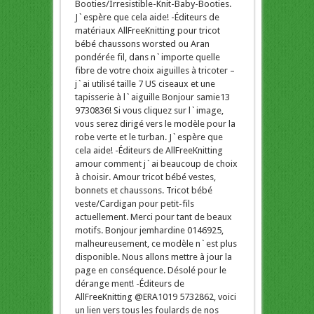
Booties/Irresistible-Knit-Baby-Booties.
J`espère que cela aide! -Éditeurs de
matériaux AllFreeKnitting pour tricot
bébé chaussons worsted ou Aran
pondérée fil, dans n`importe quelle
fibre de votre choix aiguilles à tricoter –
j`ai utilisé taille 7 US ciseaux et une
tapisserie à l`aiguille Bonjour samie13
9730836! Si vous cliquez sur l`image,
vous serez dirigé vers le modèle pour la
robe verte et le turban. J`espère que
cela aide! -Éditeurs de AllFreeKnitting
amour comment j`ai beaucoup de choix
à choisir. Amour tricot bébé vestes,
bonnets et chaussons. Tricot bébé
veste/Cardigan pour petit-fils
actuellement. Merci pour tant de beaux
motifs. Bonjour jemhardine 0146925,
malheureusement, ce modèle n`est plus
disponible. Nous allons mettre à jour la
page en conséquence. Désolé pour le
dérange ment! -Éditeurs de
AllFreeKnitting @ERA1019 5732862, voici
un lien vers tous les foulards de nos