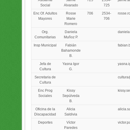
Social
Alvarado
725
Enc Of. Adultos
Rosse
706
2534-
rosse.
Mayores
Marie
706
Romero
Org.
Daniela
daniel
Comunitarias
Muñoz P.
Insp Municipal
Fabián
fabian
Bahamonde
B.
Jefa de
Yasna Igor
yasna.
Cultura
G.
Secretaria de
cultura
Cultura
Enc Prog
Kissy
kissy.s
Sociales
Sepúlveda
B.
Oficina de la
Alicia
alicia.
Discapacidad
Saldivia
Deportes
Víctor
victor.
Paredes