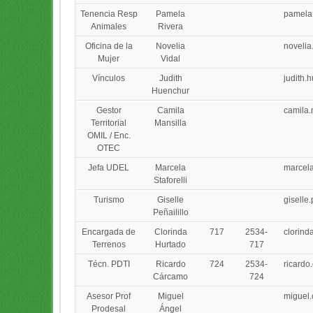
Tenencia Resp
Pamela
pamela
Animales
Rivera
Oficina de la
Novelia
novelia
Mujer
Vidal
Vínculos
Judith
judith.
Huenchur
Gestor
Camila
camila.
Territorial
Mansilla
OMIL / Enc.
OTEC
Jefa UDEL
Marcela
marcela
Staforelli
Turismo
Giselle
giselle
Peñailillo
Encargada de
Clorinda
717
2534-
clorind
Terrenos
Hurtado
717
Técn. PDTI
Ricardo
724
2534-
ricard
Cárcamo
724
Asesor Prof
Miguel
miguel
Prodesal
Ángel