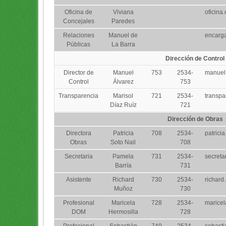
Oficina de
Viviana
oficina
Concejales
Paredes
Relaciones
Manuel de
encarg
Públicas
La Barra
Dirección de Control
Director de
Manuel
753
2534-
manuel
Control
Álvarez
753
Transparencia
Marisol
721
2534-
transp
Díaz Ruíz
721
Dirección de Obras
Directora
Patricia
708
2534-
patrici
Obras
Soto Nail
708
Secretaria
Pamela
731
2534-
secreta
Barría
731
Asistente
Richard
730
2534-
richar
Muñoz
730
Profesional
Maricela
728
2534-
maricel
DOM
Hermosilla
728
Profesional
Sebastián
749
2534-
sebasti