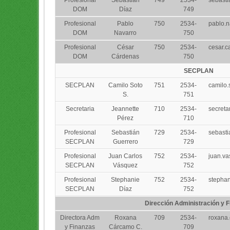
DOM
Díaz
749
Profesional
Pablo
750
2534-
pablo.
DOM
Navarro
750
Profesional
César
750
2534-
cesar.
DOM
Cárdenas
750
SECPLAN
SECPLAN
Camilo Soto
751
2534-
camilo
S.
751
Secretaria
Jeannette
710
2534-
secreta
Pérez
710
Profesional
Sebastián
729
2534-
sebasti
SECPLAN
Guerrero
729
Profesional
Juan Carlos
752
2534-
juan.v
SECPLAN
Vásquez
752
Profesional
Stephanie
752
2534-
stephan
SECPLAN
Díaz
752
Dirección Administración y 
Directora Adm
Roxana
709
2534-
roxana
y Finanzas
Cárcamo C.
709