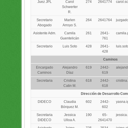
Juez JPL
Carol
274
2641774
carol.s
Schwerter
R.
Secretario
Marlen
264
2641764
juzgado
Abogado
Arroyo S.
Asistente Adm.
Camila
261
2641-
camila.
Guentelicán
761
Secretario
Luis Soto
428
2641-
luis.so
428
Caminos
Encargado
Alejandro
619
2442-
alejand
Caminos
Díaz
619
Secretaria
Cristina
618
2442-
cristin
Catin M.
618
Dirección de Desarrollo Com
DIDECO
Claudia
602
2442-
yasna.
Bórquez M.
602
Secretaria
Jessica
190
65-
jessica
DIDECO
Ulloa A.
2641470
Asistente
Jaime
725
2534-
jaime.