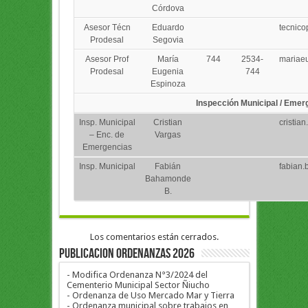
Córdova
Asesor Técn
Eduardo
tecnic
Prodesal
Segovia
Asesor Prof
María
744
2534-
mariae
Prodesal
Eugenia
744
Espinoza
Inspección Municipal / Emer
Insp. Municipal
Cristian
cristia
– Enc. de
Vargas
Emergencias
Insp. Municipal
Fabián
fabian
Bahamonde
B.
Los comentarios están cerrados.
PUBLICACION ORDENANZAS 2026
- Modifica Ordenanza N°3/2024 del
Cementerio Municipal Sector Ñiucho
- Ordenanza de Uso Mercado Mar y Tierra
- Ordenanza municipal sobre trabajos en