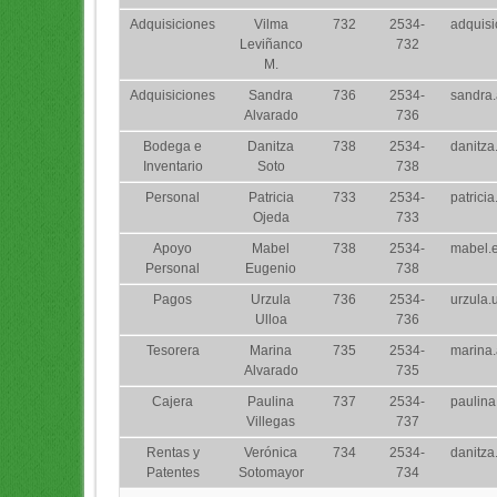
Adquisiciones
Vilma
732
2534-
adquis
Leviñanco
732
M.
Adquisiciones
Sandra
736
2534-
sandra
Alvarado
736
Bodega e
Danitza
738
2534-
danitza
Inventario
Soto
738
Personal
Patricia
733
2534-
patrici
Ojeda
733
Apoyo
Mabel
738
2534-
mabel.
Personal
Eugenio
738
Pagos
Urzula
736
2534-
urzula.
Ulloa
736
Tesorera
Marina
735
2534-
marina
Alvarado
735
Cajera
Paulina
737
2534-
paulina
Villegas
737
Rentas y
Verónica
734
2534-
danitza
Patentes
Sotomayor
734