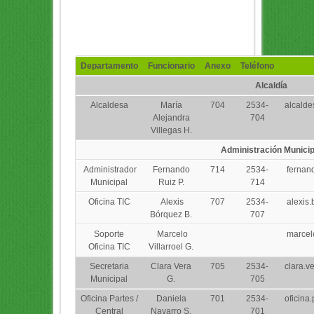
Departamento
Funcionario
Anexo
Teléfono
Alcaldía
Alcaldesa
María
704
2534-
alcald
Alejandra
704
Villegas H.
Administración Municip
Administrador
Fernando
714
2534-
fernan
Municipal
Ruiz P.
714
Oficina TIC
Alexis
707
2534-
alexis
Bórquez B.
707
Soporte
Marcelo
marcelo
Oficina TIC
Villarroel G.
Secretaria
Clara Vera
705
2534-
clara.v
Municipal
G.
705
Oficina Partes /
Daniela
701
2534-
oficina
Central
Navarro S.
701