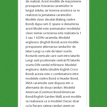
de realizat. Acest modèle de maçonnerie
presupune Asezarea caramizilor in
lungul zidului, iar teserea acestora sa se
realizeze la Jumatatea caramizilor.
Modèle clasic decalat (Raking civière
Bond) dupa cum II spune si denumirea
acest Model este asemanator modelului
clasic numai ca teserea este realizata la 1
3 sau 1 4 DIN caramida. Modelul
englezesc (English Bond) acest modèle
prespunune alternarea randurilor de
laturi Lungi cu cele de laturi scurte.
Rosturile verticale care sunt intre laturile
Lungi sunt pozitionate centrat PE laturile
scurte DIN randul inférieure. Modelul
englezesc dublu (double English Cross
Bond) acesta este o combinatoire intre
modelele civière Bond si Header Bond,
INSA caramizile sunt dispuse intr-o
alternanta de doua randuri. Modelul
American (Common Bond/American
Bond/English Garden Wall) acest modèle
se realizeaza ca si modelul Classic doar
ca la fiecare cateva randuri avem un