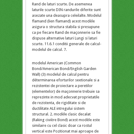
Rand de laturi scurte. De asemenea
laturile scurte DIN randurile diferite sunt
asezate una deasupra celeilalte. Modelul
flamand (lien flamand) acest modèle
asigura o structura stabila si presupune
ca pe fiecare Rand de maçonnerie sa fie
dispuse alternative laturi Lungi si laturi
scurte. 11.6.1 conditii generale de calcul-
modelul de calcul. 7.
modelul American (Common
Bond/American Bond/English Garden
Wall) (3) modelul de calcul pentru
déterminarea eforturilor seetionale si a
rezistentei de proiectare a peretilor
(elementelor) de maçonnerie trebuie sa
reprezinte in mod adecvat proprietatile
de rezistenta, de rigiditate si de
ductilitate ALE intregului sistem
structural. 2. modèle clasic decalat
(Raking civière Bond) acest modèle este
similaire cu cel clasic doar ca rostul
vertical este Pozitionat mai aproape de