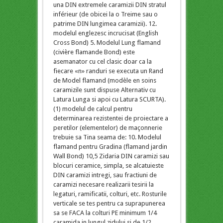
una DIN extremele caramizii DIN stratul
inférieur (de obicei la o Treime sau o
patrime DIN lungimea caramizii). 12.
modelul englezesc incrucisat (English
Cross Bond) 5. Modelul Lung flamand
(civière flamande Bond) este
asemanator cu cel clasic doar ca la
fiecare «n» randuri se executa un Rand
de Model flamand (modèle en soins
caramizile sunt dispuse Alternativ cu
Latura Lunga si apoi cu Latura SCURTA).
(1) modelul de calcul pentru
determinarea rezistentei de proiectare a
peretilor (elementelor) de maçonnerie
trebuie sa Tina seama de: 10. Modelul
flamand pentru Gradina (flamand jardin
Wall Bond) 10,5 Zidaria DIN caramizi sau
blocuri ceramice, simpla, se alcatuieste
DIN caramizi intregi, sau fractiuni de
caramizi necesare realizarii tesirii la
legaturi, ramificatii, colturi, etc. Rosturile
verticale se tes pentru ca suprapunerea
sa se FACA la colturi PE minimum 1/4
caramida in lungul zidului si de 1/2