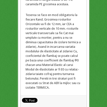
caramida PE grosimea acestuia.
Teserea se face en mod obligatoriu la
fiecare Rand. Grosimea rosturilor
Orizontale va fi de 12 mm, iar CEA a
rosturilor verticale de 10 mm.-rosturile
verticale transversale sa fie Cat mai
umplute cu mortier, pentru a nu se
diminua capacitatea de izolare termica a
zidariei;. Avand in incarcarea variatia
modulului de élasticitate al zidariei Cu,
coeficientul de flambaj se poate calcul
pe baza unui coefficient de flambaj Φ0
chacun unui Material Elastic al carui
Modul de élasticitate ar fi E0 cu relatia:-
zidaria taiate cofraj pentru turnarea
betonului. Peretii in trei straturi pot fi
executati cu Strat de AER la mijloc sau cu
izolatie TERMICA.