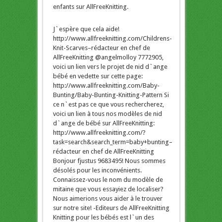
enfants sur AllFreeKnitting.
J`espère que cela aide!
http://www.allfreeknitting.com/Childrens-
Knit-Scarves–rédacteur en chef de
AllFreeKnitting @angelmolloy 7772905,
voici un lien vers le projet de nid d`ange
bébé en vedette sur cette page:
http://www.allfreeknitting.com/Baby-
Bunting/Baby-Bunting-Knitting-Pattern Si
ce n`est pas ce que vous rechercherez,
voici un lien à tous nos modèles de nid
d`ange de bébé sur AllFreeKnitting:
http://www.allfreeknitting.com/?
task=search&search_term=baby+bunting–
rédacteur en chef de AllFreeKnitting
Bonjour fjustus 9683495! Nous sommes
désolés pour les inconvénients.
Connaissez-vous le nom du modèle de
mitaine que vous essayiez de localiser?
Nous aimerions vous aider à le trouver
sur notre site! -Editeurs de AllFreeKnitting
Knitting pour les bébés est l`un des