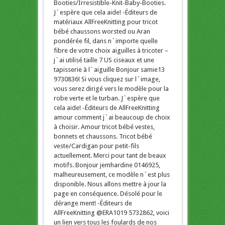
Booties/Irresistible-Knit-Baby-Booties.
J`espère que cela aide! -Éditeurs de
matériaux AllFreeKnitting pour tricot
bébé chaussons worsted ou Aran
pondérée fil, dans n`importe quelle
fibre de votre choix aiguilles à tricoter –
j`ai utilisé taille 7 US ciseaux et une
tapisserie à l`aiguille Bonjour samie13
9730836! Si vous cliquez sur l`image,
vous serez dirigé vers le modèle pour la
robe verte et le turban. J`espère que
cela aide! -Éditeurs de AllFreeKnitting
amour comment j`ai beaucoup de choix
à choisir. Amour tricot bébé vestes,
bonnets et chaussons. Tricot bébé
veste/Cardigan pour petit-fils
actuellement. Merci pour tant de beaux
motifs. Bonjour jemhardine 0146925,
malheureusement, ce modèle n`est plus
disponible. Nous allons mettre à jour la
page en conséquence. Désolé pour le
dérange ment! -Éditeurs de
AllFreeKnitting @ERA1019 5732862, voici
un lien vers tous les foulards de nos