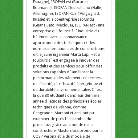
Espagne), ISOPAN est (Bucarest,
Roumanie), ISOPAN Deutschland (Halle,
Allemagne), ISOPAN RUS ( Volgograd,
Russie) et la coentreprise IsoCindu
(Guanajuato, Mexique), ISOPAN est «une
entreprise qui fournit à l`industrie du
bâtiment avec sa connaissance
approfondie des techniques et des
normes internationales de construction»,
dit le jeune ingénieur Marta Lupi, «et a
toujours s`est engagée à innover des
produits et des services pour offrir des
solutions capables d`améliorer la
performance des bâtiments en termes
de sécurité, d`efficacité énergétique et
de durabilité environnementale». C`est
là que 80 étudiants dans leur dernière
année d`études des principales écoles
techniques de Vérone, comme
Cangrande, Marconi et anti, ont pu
examiner de près l`ensemble du
processus grâce au «monde de la
construction» Masterclass promu par le
COSP Verona et le du modèle de