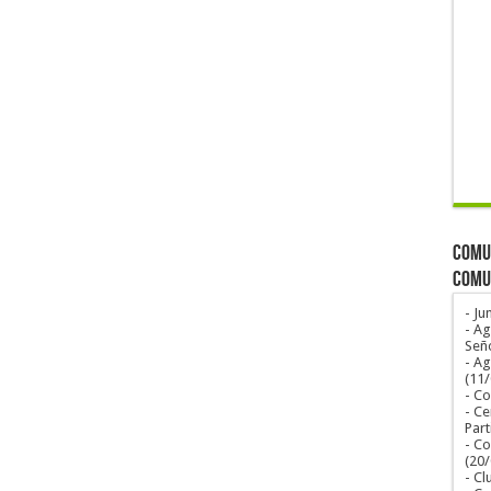
COMUN
COMU
- Ju
- Ag
Seño
- A
(11
- Co
- Ce
Part
- Co
(20
- Cl