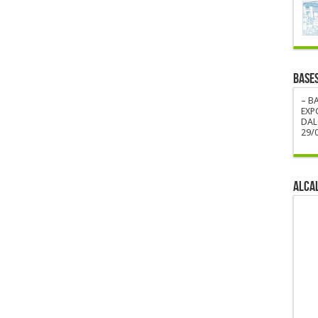
BASE
– B
EXP
DAL
29/0
ALCA