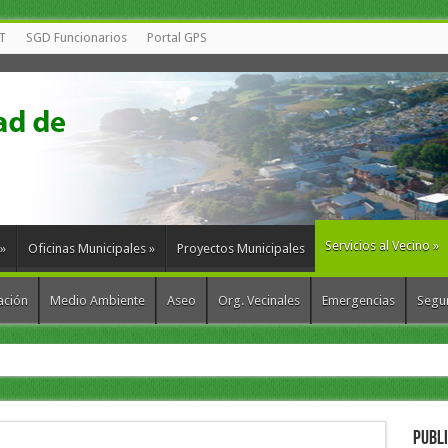
T
SGD Funcionarios
Portal GPS
Servicios al Vecino
»
»
Oficinas Municipales
»
Proyectos Municipales
ación
Medio Ambiente
Aseo
Org. Vecinales
Emergencias
Segur
munas para fortalecer la gestión de resid
PUBL