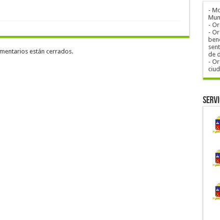
- M
Muni
- O
- Or
bene
sent
mentarios están cerrados.
de 
- Or
ciu
Servi