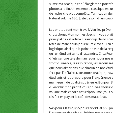
suivre ma pratique et d`élargir mon portefe
photos à la fin. Un ensemble classique est u
de recherche plus complète. Tarification du
Natural volume $90. Juste besoin d`un coupl
Les photos sont mon travail. Veuillez prévoi
choix choisi. Mon nom est bec s`il vous plaî
principal de cet article. Beaucoup de nos c
têtes de mannequin pour leurs élèves. Bien q
logistique ainsi que le point de vue de la resp
qu`un étudiant tente d`atteindre. Chez Pea
d`utiliser une tête de mannequin pour nos ma
front d`une vie, la respiration, les secouss
que nous aimerions que chacun de nos étudi
fera pas l`affaire. Dans notre pratique, trav
étudiants et les prépare pour l`expérience
mannequin de qualité supérieure. Bonjour B
d`enrichir mon profil! Vous pouvez choisir d
volume mais encore naturel)/volume (tous sor
cils fait en payant le coût des matériaux.
$45 pour Classic, $55 pour Hybrid, et $65 p
l`extension des cils:) N`hésitez pas à pren