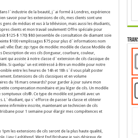
dans l`industrie de la beauté, j`ai formé à Londres, expérience
en savoir pour les extensions de cils, mes clients sont une
 gens de médias et vus à la télévision, mais aussi les étudiants,
pres clients et mon travail seulement! Offre spéciale pour
t $125-$ 170) $80 (ensemble de consultation de diamant soie
Tran
s teinte $100 remplissages $75 pour plus d`informations nom
l: ville: État: zip: type de modèle: modèle de classe Modèle de
 Description de vos cils (longueur, courbure, couleur,
ant qui assiste à notre classe d`extension de cils classique de
e. Si quelqu`un est intéressé à être un modèle pour notre
onible entre les heures de 14h et 18h s`il vous plaît poster
ment. Extensions de cils classiques et en volume
ires du 18 mars onwards? pour garder à jour suivre mon
petite compensation monétaire et jeu léger de cils. Un modèle
e somptueux cils®. Ce type de modèle est jumelé avec un
s. L`étudiant, qui s`efforce de passer la classe et obtenir
cienne infirmière inscrite, maintenant un technicien de cils
à Brisbane pour 1 semaine pour élargir mes compétences et
1pm les extensions de cils seront de la plus haute qualité,
ble. Lieu: LashXtend, West End Brisbane je suis désireux de