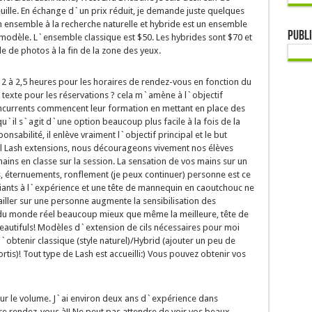
uille. En échange d`un prix réduit, je demande juste quelques
n ensemble à la recherche naturelle et hybride est un ensemble
Publi
 modèle. L`ensemble classique est $50. Les hybrides sont $70 et
e de photos à la fin de la zone des yeux.
r 2 à 2,5 heures pour les horaires de rendez-vous en fonction du
t texte pour les réservations ? cela m`amène à l`objectif
oncurrents commencent leur formation en mettant en place des
u`il s`agit d`une option beaucoup plus facile à la fois de la
onsabilité, il enlève vraiment l`objectif principal et le but
rl Lash extensions, nous décourageons vivement nos élèves
ins en classe sur la session. La sensation de vos mains sur un
es, éternuements, ronflement (je peux continuer) personne est ce
ants à l`expérience et une tête de mannequin en caoutchouc ne
ailler sur une personne augmente la sensibilisation des
 du monde réel beaucoup mieux que même la meilleure, tête de
eautifuls! Modèles d`extension de cils nécessaires pour moi
`obtenir classique (style naturel)/Hybrid (ajouter un peu de
tis)! Tout type de Lash est accueilli:) Vous pouvez obtenir vos
our le volume. J`ai environ deux ans d`expérience dans
dre rendez-vous à!! Ne peut pas attendre de voir vos beaux