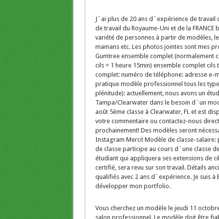
J`ai plus de 20 ans d`expérience de travail 
de travail du Royaume-Uni et de la FRANCE bi
variété de personnes à partir de modèles, les
mamans etc. Les photos jointes sont mes pro
Gumtree ensemble complet (normalement coû
cils = 1 heure 15min) ensemble complet cil
complet: numéro de téléphone: adresse e-mai
pratique modèle professionnel tous les types
plénitude): actuellement, nous avons un étudi
Tampa/Clearwater dans le besoin d`un modèl
août 5ème classe à Clearwater, FL et est disp
votre commentaire ou contactez-nous directe
prochainement! Des modèles seront nécessa
Instagram Merci! Modèle de classe-salaire: 
de classe participe au cours d`une classe d
étudiant qui appliquera ses extensions de cil
certifié, sera revu sur son travail. Détails an
qualifiés avec 2 ans d`expérience. Je suis 
développer mon portfolio.
Vous cherchez un modèle le jeudi 11 octobre 
salon professionnel. Le modèle doit être fia