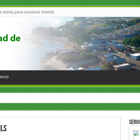
de menú para construir menús
menús
Servi
ils