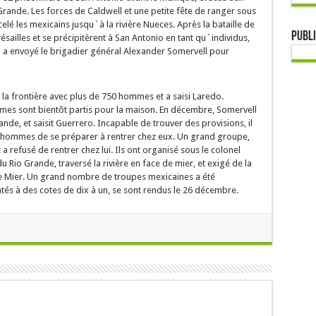
Grande. Les forces de Caldwell et une petite fête de ranger sous
elé les mexicains jusqu`à la rivière Nueces. Après la bataille de
Publi
sailles et se précipitèrent à San Antonio en tant qu`individus,
n a envoyé le brigadier général Alexander Somervell pour
la frontière avec plus de 750 hommes et a saisi Laredo.
mes sont bientôt partis pour la maison. En décembre, Somervell
rande, et saisit Guerrero. Incapable de trouver des provisions, il
s hommes de se préparer à rentrer chez eux. Un grand groupe,
 refusé de rentrer chez lui. Ils ont organisé sous le colonel
 du Rio Grande, traversé la rivière en face de mier, et exigé de la
de Mier. Un grand nombre de troupes mexicaines a été
rontés à des cotes de dix à un, se sont rendus le 26 décembre.