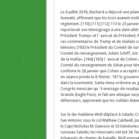
Le 6 juillet 2018, Bechard a déposé une plai
Avenatti, affirmant que les trois avaient vio
règlement. [110] [111] [112] 113 le 23 janvi
reporterait son témoignage à une date ultér
Président Trump» et l`avocat du Président, Ru
ces commentaires de Trump et de Giuliani con
témoins; [183] le Président du Comité de sur
Comité de renseignement, Adam Schiff, ont 
de la mafia». [184] [185] l`avocat de Cohen a
Comité du renseignement du Sénat pour témoi
confirme le 28 janvier que Cohen a accepté
en séance privée le 8 février. 187 le gouver
dans la tourmente. Santa Anna ordonne au g
Congrès mexicain qu`il envisage de resubjugu
Grande (Eagle Pass), et fait une attaque sur
défenseurs, apprenant que les soldats étaie
Sur le dix-huitième Woll déplacé à Salado Cr
San Antonio sous le col Mathew Caldwell, pui
le Capt Nicholas M. Dawson et 53 bénévoles 
ruisseau Salado; les mexicains ont tué 36 Te
échappés du champ de bataille. Woll envoya