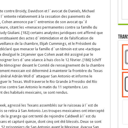
nte contre Broidy, Davidson et l`avocat de Daniels, Michael
lé l`entente relativement à la cessation des paiements de
er, Cohen annonce par l`entremise de son avocat qu`il
ieure, citant les «menaces permanentes contre sa famille du
dy Giuliani. [182] certains analystes juridiques ont affirmé que
Tran
stituaient des actes d`intimidation et de falsification de
veillance de la chambre, Elijah Cummings, et le Président du
déclaré que menacer la famille d`un témoin est une «tactique
 divulgué le 24 janvier que Cohen avait été assigné par le
gner lors d`une séance à huis clos le 12 février. [186] Schiff
 de témoigner devant le Comité de renseignement de la chambre
nement mexicain est déterminé à maintenir la frontière du Texas
énéral Adrián Woll d`attaquer San Antonio et informe le
er le Texas. Woll traverse le Rio Grande à Presidio del Río
prise contre San Antonio le matin du 11 septembre. Les
nt des habitués mexicains, se sont rendus.
eek, agressé les Texans assemblés sur le ruisseau à l`est de
s se retira à San Antonio. Les troupes mexicaines ont intercepté
de la grange qui ont tenté de rejoindre Caldwell à l`est du
xans et capturé quinze, dont cinq ont été blessés. Deux se sont
 52 prisonniers de San Antonio avant le Mexique, évacua San