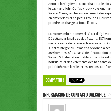
Antonio le vingtième, et marcha pour le Rio 
le capitaine John Coffee «Jack» Hays ont harc
Salado Creek, les Texans réclament des repré
en entreprises et en petits groupes. Housto
prendre en charge la force là-bas.
Le 25 novembre, Somervell s`est dirigé vers 
Dégoûté par le pillage des Texans, 187 hom
mena le reste de la rivière, traversa le Rio G
s`est réintégré au Texas et a ordonné à se
309 hommes, s`est cassé de l`expédition et a
William S. Fisher et ont défilé sur le côté est
nourriture et des vêtements des habitants 
précipitée vers la ville, et les Texans, conf
Compartir !
Información de Contacto Dalcahue