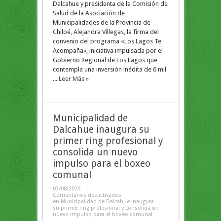
Dalcahue y presidenta de la Comisión de
Salud de la Asociación de
Municipalidades de la Provincia de
Chiloé, Alejandra Villegas, la firma del
convenio del programa «Los Lagos Te
Acompaña», iniciativa impulsada por el
Gobierno Regional de Los Lagos que
contempla una inversión inédita de 6 mil
...
Leer Más »
Municipalidad de
Dalcahue inaugura su
primer ring profesional y
consolida un nuevo
impulso para el boxeo
comunal
03/08/2026
Comentarios desactivados
en Municipalidad de Dalcahue inaugura
su primer ring profesional y consolida un
nuevo impulso para el boxeo comunal