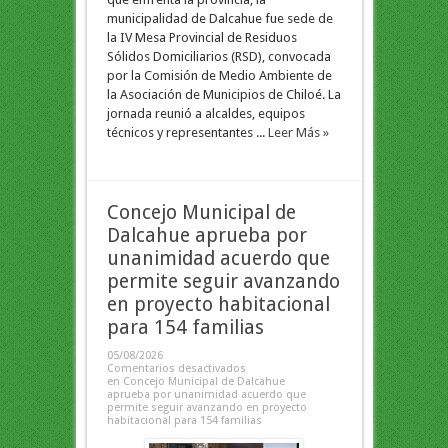
municipalidad de Dalcahue fue sede de
la IV Mesa Provincial de Residuos
Sólidos Domiciliarios (RSD), convocada
por la Comisión de Medio Ambiente de
la Asociación de Municipios de Chiloé. La
jornada reunió a alcaldes, equipos
técnicos y representantes ...
Leer Más »
Concejo Municipal de
Dalcahue aprueba por
unanimidad acuerdo que
permite seguir avanzando
en proyecto habitacional
para 154 familias
05/08/2026
Comentarios desactivados
en Concejo Municipal de Dalcahue
aprueba por unanimidad acuerdo que
permite seguir avanzando en proyecto
habitacional para 154 familias