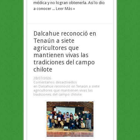
médica y no logran obtenerla. Así lo dio
a conocer ...
Leer Más »
Dalcahue reconoció en
Tenaún a siete
agricultores que
mantienen vivas las
tradiciones del campo
chilote
28/07/2026
Comentarios desactivados
en Dalcahue reconoció en Tenaún a siete
agricultores que mantienen vivas las
tradiciones del campo chilote