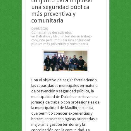
conjunto para impulsar
una seguridad pública
más preventiva y
comunitaria
04/08/2026
Comentarios desactivados
en Dalcahue y Maullín fortalecen trabajo
conjunto para impulsar una seguridad
pública más preventiva y comunitaria
Con el objetivo de seguir fortaleciendo
las capacidades municipales en materia
de prevención y seguridad pública, la
municipalidad de Dalcahue sostuvo una
jornada de trabajo con profesionales de
la municipalidad de Maullín, instancia
que permitió conocer experiencias y
herramientas tecnológicas orientadas a
mejorar la gestión territorial y la
coordinación con la comunidad. La