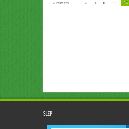
12
« Primero
...
«
9
10
11
slep