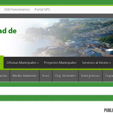
SGD Funcionarios
Portal GPS
»
Oficinas Municipales
»
Proyectos Municipales
Servicios al Vecino
»
ación
Medio Ambiente
Aseo
Org. Vecinales
Emergencias
Segur
munas para fortalecer la gestión de
PUBL