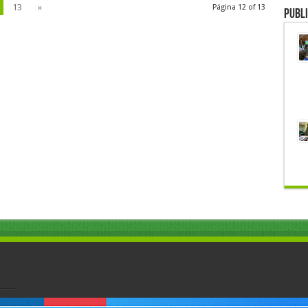
13
»
Página 12 of 13
Publi