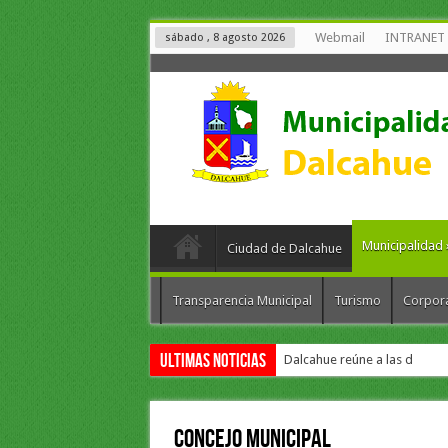
Webmail
INTRANET
sábado , 8 agosto 2026
Municipalidad
Ciudad de Dalcahue
Transparencia Municipal
Turismo
Corpor
Ultimas Noticias
Dalcahue reúne a las diez co
Concejo Municipal