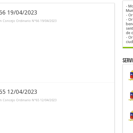
- M
Muni
°66 19/04/2023
- O
- Or
n Concejo Ordinario N°66 19/04/2023
bene
sent
de 
- Or
ciu
Servi
°65 12/04/2023
n Concejo Ordinario N°65 12/04/2023