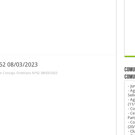
°62 08/03/2023
COMUN
n Concejo Ordinario N°62 08/03/2023
COMU
- Ju
- Ag
Seño
- A
(11
- Co
- Ce
Part
- Co
(20
- Cl