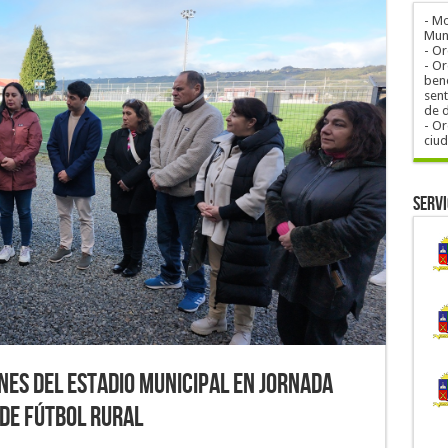
- M
Muni
- O
- Or
bene
sent
de 
- Or
ciu
Servi
nes del Estadio Municipal en jornada
de Fútbol Rural