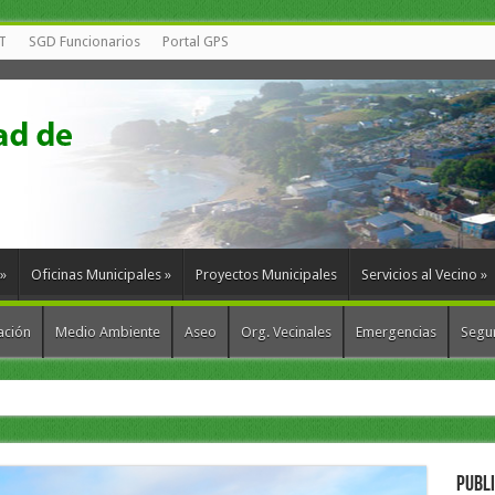
T
SGD Funcionarios
Portal GPS
»
Oficinas Municipales
»
Proyectos Municipales
Servicios al Vecino
»
ación
Medio Ambiente
Aseo
Org. Vecinales
Emergencias
Segur
munas para fortalecer la gestión de residu
PUBL