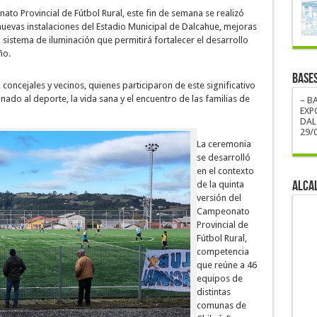
to Provincial de Fútbol Rural, este fin de semana se realizó
nuevas instalaciones del Estadio Municipal de Dalcahue, mejoras
sistema de iluminación que permitirá fortalecer el desarrollo
ño.
BASE
, concejales y vecinos, quienes participaron de este significativo
ado al deporte, la vida sana y el encuentro de las familias de
– B
EXP
DAL
29/0
La ceremonia
se desarrolló
en el contexto
ALCA
de la quinta
versión del
Campeonato
Provincial de
Fútbol Rural,
competencia
que reúne a 46
equipos de
distintas
comunas de