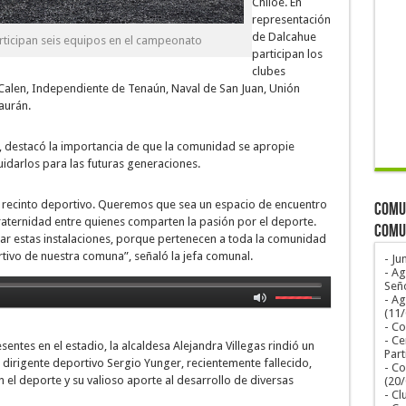
Chiloé. En
representación
de Dalcahue
ticipan seis equipos en el campeonato
participan los
clubes
Calen, Independiente de Tenaún, Naval de San Juan, Unión
aurán.
s, destacó la importancia de que la comunidad se apropie
uidarlos para las futuras generaciones.
recinto deportivo. Queremos que sea un espacio de encuentro
COMUN
fraternidad entre quienes comparten la pasión por el deporte.
COMU
r estas instalaciones, porque pertenecen a toda la comunidad
rtivo de nuestra comuna”, señaló la jefa comunal.
- Ju
- Ag
Seño
- A
(11
- Co
- Ce
entes en el estadio, la alcaldesa Alejandra Villegas rindió un
Part
dirigente deportivo Sergio Yunger, recientemente fallecido,
- Co
 deporte y su valioso aporte al desarrollo de diversas
(20
- Cl