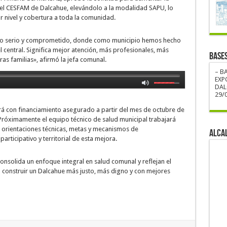
del CESFAM de Dalcahue, elevándolo a la modalidad SAPU, lo
 nivel y cobertura a toda la comunidad.
abajo serio y comprometido, donde como municipio hemos hecho
el central. Significa mejor atención, más profesionales, más
BASE
as familias», afirmó la jefa comunal.
– B
EXP
DAL
29/0
á con financiamiento asegurado a partir del mes de octubre de
Próximamente el equipo técnico de salud municipal trabajará
ir orientaciones técnicas, metas y mecanismos de
ALCA
rticipativo y territorial de esta mejora.
onsolida un enfoque integral en salud comunal y reflejan el
 construir un Dalcahue más justo, más digno y con mejores