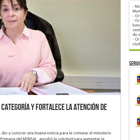
- M
Muni
- O
- Or
bene
sent
de 
- Or
ciu
Servi
 categoría y fortalece la atención de
, dio a conocer una buena noticia para la comuna: el ministerio
n Primaria del MINSAL, aprobó la solicitud para aumentar la