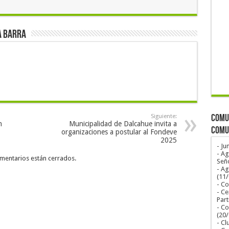
a Barra
COMUN
Siguiente:
n
Municipalidad de Dalcahue invita a
COMU
organizaciones a postular al Fondeve
2025
- Ju
- Ag
mentarios están cerrados.
Seño
- A
(11
- Co
- Ce
Part
- Co
(20
- Cl