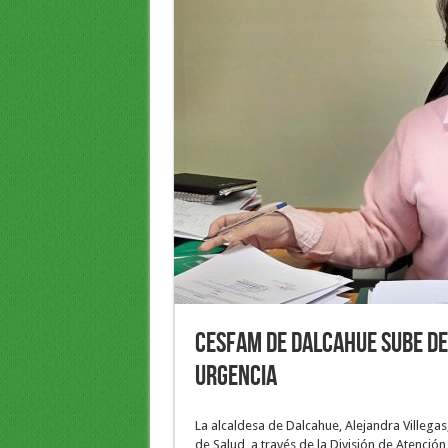
CESFAM de Dalcahue sube de
urgencia
La alcaldesa de Dalcahue, Alejandra Villegas
de Salud, a través de la División de Atenció