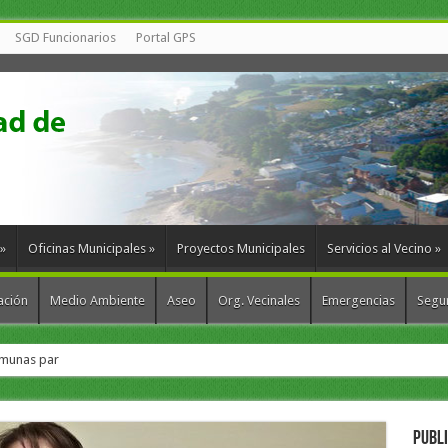
SGD Funcionarios
Portal GPS
»
Oficinas Municipales
»
Proyectos Municipales
Servicios al Vecino
»
ación
Medio Ambiente
Aseo
Org. Vecinales
Emergencias
Segur
munas para fortalecer la gestión de residuos en Chil
PUBL