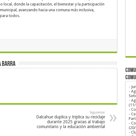
local, donde la capacitación, el bienestar y la participación
n municipal, avanzando hacia una comuna más inclusiva,
para todos.
a Barra
COMUN
COMU
- Ju
- Ag
Seño
- A
(11
- Co
Siguiente:
- Ce
Dalcahue duplica y triplica su reciclaje
Part
durante 2025 gracias al trabajo
- Co
comunitario y la educación ambiental
(20
- Cl