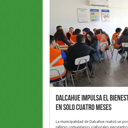
Dalcahue impulsa el bienes
en solo cuatro meses
La municipalidad de Dalcahue realizó un pos
talleres comunitarios y laborales ejecutados