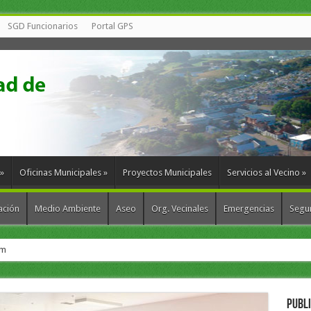
SGD Funcionarios
Portal GPS
»
Oficinas Municipales
»
Proyectos Municipales
Servicios al Vecino
»
ación
Medio Ambiente
Aseo
Org. Vecinales
Emergencias
Segur
munas para fortalecer la gestión de residuos
PUBL