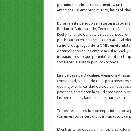
permitió beneficiar directamente a un total
emocional, el emprendimiento, las habilidade
Durante este período se llevaron a cabo m
Biodanza, Autocuidado, Técnicas de Ventas,
Reel y Taller de Canvas, las que convocaron 
participación en instancias orientadas al bien
sumó el despliegue de la OMIL en el ámbito l
desarrollados en las empresas Blue Shell y
trabajadores, lo que permitió ampliar el impa
fortalecer la alianza público–privada.
La alcaldesa de Dalcahue, Alejandra Villegas
comunidad, señalando que “para nosotros c
que mejoren la calidad de vida de nuestras v
prácticas, fortalecen la salud emocional y 
las personas es también construir desarroll
Todos los talleres fueron impartidos por la 
con un enfoque cercano, participativo y cent
Mientras tanto desde el municipio se valoró