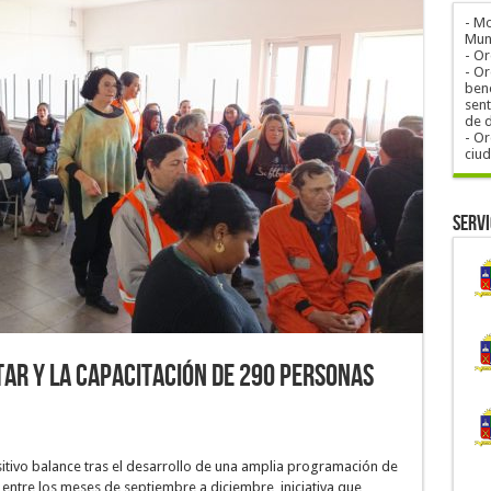
- M
Muni
- O
- Or
bene
sent
de 
- Or
ciu
Servi
tar y la capacitación de 290 personas
itivo balance tras el desarrollo de una amplia programación de
 entre los meses de septiembre a diciembre, iniciativa que