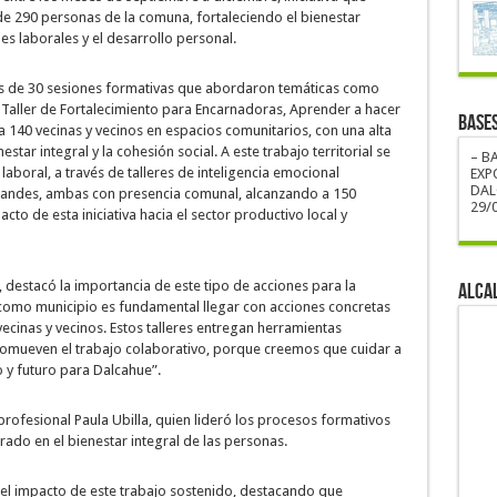
 de 290 personas de la comuna, fortaleciendo el bienestar
s laborales y el desarrollo personal.
ás de 30 sesiones formativas que abordaron temáticas como
 Taller de Fortalecimiento para Encarnadoras, Aprender a hacer
BASE
a 140 vecinas y vecinos en espacios comunitarios, con una alta
estar integral y la cohesión social. A este trabajo territorial se
– B
aboral, a través de talleres de inteligencia emocional
EXP
DAL
 Landes, ambas con presencia comunal, alcanzando a 150
29/0
cto de esta iniciativa hacia el sector productivo local y
, destacó la importancia de este tipo de acciones para la
ALCA
omo municipio es fundamental llegar con acciones concretas
ecinas y vecinos. Estos talleres entregan herramientas
promueven el trabajo colaborativo, porque creemos que cuidar a
o y futuro para Dalcahue”.
profesional Paula Ubilla, quien lideró los procesos formativos
rado en el bienestar integral de las personas.
 el impacto de este trabajo sostenido, destacando que