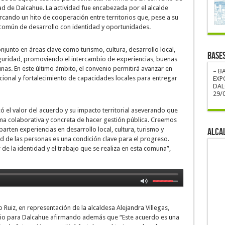
ad de Dalcahue. La actividad fue encabezada por el alcalde
cando un hito de cooperación entre territorios que, pese a su
 común de desarrollo con identidad y oportunidades.
junto en áreas clave como turismo, cultura, desarrollo local,
BASE
eguridad, promoviendo el intercambio de experiencias, buenas
as. En este último ámbito, el convenio permitirá avanzar en
– B
ucional y fortalecimiento de capacidades locales para entregar
EXP
DAL
29/0
có el valor del acuerdo y su impacto territorial aseverando que
ma colaborativa y concreta de hacer gestión pública. Creemos
rten experiencias en desarrollo local, cultura, turismo y
ALCA
d de las personas es una condición clave para el progreso.
e la identidad y el trabajo que se realiza en esta comuna”,
 Ruiz, en representación de la alcaldesa Alejandra Villegas,
enio para Dalcahue afirmando además que “Este acuerdo es una