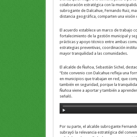
colaboración estratégica con la municipalid
subrogante de Dalcahue, Fernando Ruiz, mar
distancia geográfica, comparten una visión
El acuerdo establece un marco de trabajo con
fortalecimiento de la gestión municipal y s
prácticas y apoyo técnico entre ambas comun
estrategias preventivas, coordinación instit
mayor tranquilidad a las comunidades.
El alcalde de Ñuñoa, Sebastián Sichel, desta
“Este convenio con Dalcahue refleja una for
en municipios que trabajan en red, que compa
también en seguridad, porque la tranquilida
Ñuñoa viene a aportar y también a aprender d
señaló.
Por su parte, el alcalde subrogante Fernando
subrayó la relevancia estratégica del conv