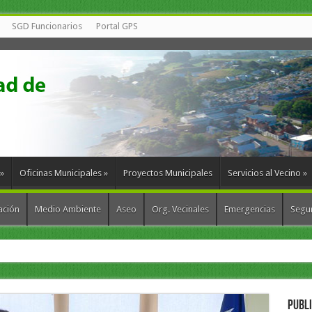
SGD Funcionarios
Portal GPS
»
Oficinas Municipales
»
Proyectos Municipales
Servicios al Vecino
»
ación
Medio Ambiente
Aseo
Org. Vecinales
Emergencias
Segur
munas para fortalecer la gestión de res
PUBL