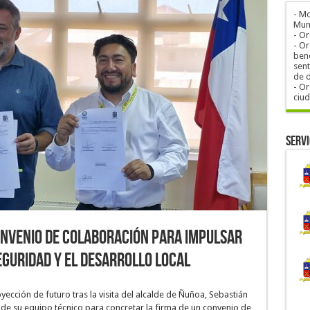
- M
Muni
- O
- Or
bene
sent
de 
- Or
ciu
Servi
nvenio de colaboración para impulsar
seguridad y el desarrollo local
ección de futuro tras la visita del alcalde de Ñuñoa, Sebastián
e de su equipo técnico para concretar la firma de un convenio de