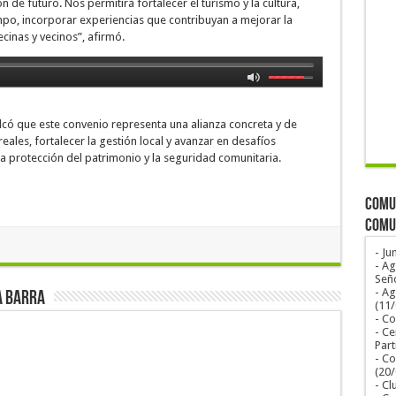
 de futuro. Nos permitirá fortalecer el turismo y la cultura,
empo, incorporar experiencias que contribuyan a mejorar la
cinas y vecinos”, afirmó.
có que este convenio representa una alianza concreta y de
eales, fortalecer la gestión local y avanzar en desafíos
la protección del patrimonio y la seguridad comunitaria.
COMUN
COMU
- Ju
- Ag
Seño
- A
a Barra
(11
- Co
- Ce
Part
- Co
(20
- Cl