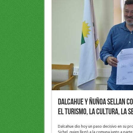
Dalcahue y Ñuñoa sellan co
el turismo, la cultura, la 
Dalcahue dio hoy un paso decisivo en su proy
Sichel, quien llegó a la comuna junto a part