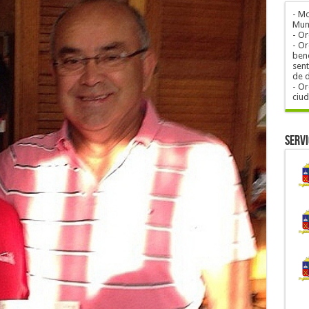
- M
Muni
- O
- Or
bene
sent
de 
- Or
ciu
Servi