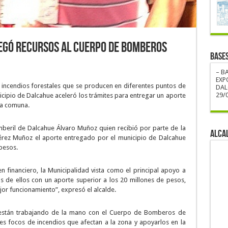
egó recursos al Cuerpo de Bomberos
BASE
– B
EXP
 incendios forestales que se producen en diferentes puntos de
DAL
29/0
icipio de Dalcahue aceleró los trámites para entregar un aporte
a comuna.
mberil de Dalcahue Álvaro Muñoz quien recibió por parte de la
ALCA
érez Muñoz el aporte entregado por el municipio de Dalcahue
pesos.
n financiero, la Municipalidad vista como el principal apoyo a
 de ellos con un aporte superior a los 20 millones de pesos,
mejor funcionamiento”, expresó el alcalde.
 están trabajando de la mano con el Cuerpo de Bomberos de
es focos de incendios que afectan a la zona y apoyarlos en la