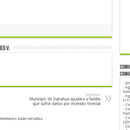
eo V.
COMUN
COMU
- Ju
- Ag
Seño
Siguiente:
- A
Municipio de Dalcahue ayudará a familia
(11
que sufrió daños por incendio forestal
- Co
- Ce
Part
- Co
mentarios están cerrados.
(20
- Cl