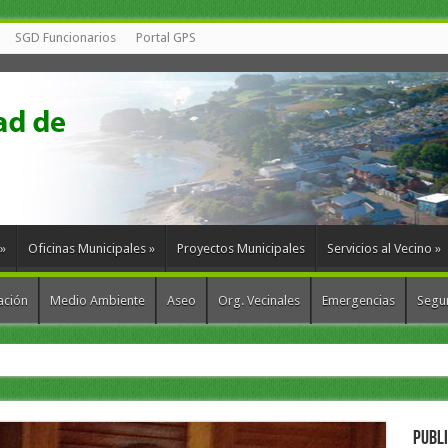
SGD Funcionarios
Portal GPS
»
Oficinas Municipales
»
Proyectos Municipales
Servicios al Vecino
»
ación
Medio Ambiente
Aseo
Org. Vecinales
Emergencias
Segur
munas para fortalecer la gestión de residuos e
PUBL