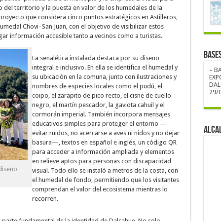
 del territorio y la puesta en valor de los humedales de la
proyecto que considera cinco puntos estratégicos en Astilleros,
umedal Chovi–San Juan, con el objetivo de visibilizar estos
ar información accesible tanto a vecinos como a turistas.
BASE
La señalética instalada destaca por su diseño
integral e inclusivo. En ella se identifica el humedal y
– B
su ubicación en la comuna, junto con ilustraciones y
EXP
DAL
nombres de especies locales como el pudú, el
29/0
coipo, el zarapito de pico recto, el cisne de cuello
negro, el martín pescador, la gaviota cahuil y el
cormorán imperial. También incorpora mensajes
educativos simples para proteger el entorno —
ALCA
evitar ruidos, no acercarse a aves ni nidos y no dejar
basura—, textos en español e inglés, un código QR
para acceder a información ampliada y elementos
en relieve aptos para personas con discapacidad
 diseño
visual. Todo ello se instaló a metros de la costa, con
el humedal de fondo, permitiendo que los visitantes
comprendan el valor del ecosistema mientras lo
recorren.
parte fundamental de la identidad de Dalcahue. No solo