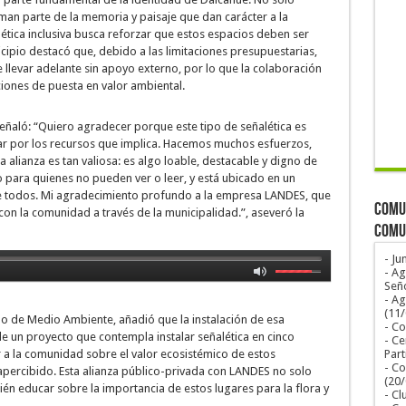
orman parte de la memoria y paisaje que dan carácter a la
lética inclusiva busca reforzar que estos espacios deben ser
cipio destacó que, debido a las limitaciones presupuestarias,
 de llevar adelante sin apoyo externo, por lo que la colaboración
iones de puesta en valor ambiental.
 señaló: “Quiero agradecer porque este tipo de señalética es
r por los recursos que implica. Hacemos muchos esfuerzos,
a alianza es tan valiosa: es algo loable, destacable y digno de
o para quienes no pueden ver o leer, y está ubicado en un
 todos. Mi agradecimiento profundo a la empresa LANDES, que
COMUN
n la comunidad a través de la municipalidad.”, aseveró la
COMU
- Ju
- Ag
Seño
- A
(11
do de Medio Ambiente, añadió que la instalación de esa
- Co
 de un proyecto que contempla instalar señalética en cinco
- Ce
zar a la comunidad sobre el valor ecosistémico de estos
Part
- Co
ercibido. Esta alianza público-privada con LANDES no solo
(20
bién educar sobre la importancia de estos lugares para la flora y
- Cl