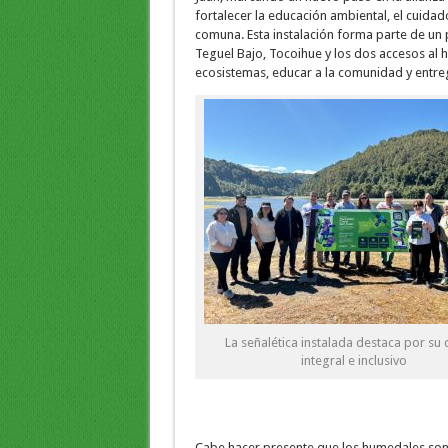
fortalecer la educación ambiental, el cuidado
comuna. Esta instalación forma parte de un 
Teguel Bajo, Tocoihue y los dos accesos al h
ecosistemas, educar a la comunidad y entreg
La señalética instalada destaca por su
integral e inclusivo
Cabe hacer presente que los humedales son 