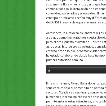
sostienen la flora y fauna local, sino que f
comuna. Por eso, la instalación de esta seña
conocidos, apreciados y protegidos. El muni
este tipo de iniciativas serían muy difíciles
de LANDES resulta clave para avanzar en acc
Al respecto, la alcaldesa Alejandra Villegas
algo que como municipio nos cuesta aborda
pero el presupuesto es limitado. Por eso est
agradecer. Este letrero es inclusivo, pensad
entorno precioso que debemos cuidar entre
ha estado colaborando desde hace tiempo co
primera autoridad comunal.
En la misma línea, Álvaro Gallardo, encarga
señalética es solo el primer hito de partida
sectores. “La idea es visibilizar y concienti
humedales, porque muchas veces pasa desap
permite instalar estas estructuras, sino tam
fauna local.”, concluyó el profesional.