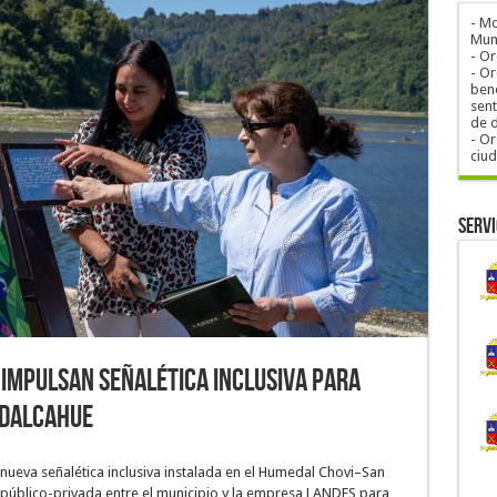
- M
Muni
- O
- Or
bene
sent
de 
- Or
ciu
Servi
 impulsan señalética inclusiva para
 Dalcahue
ueva señalética inclusiva instalada en el Humedal Chovi–San
 público-privada entre el municipio y la empresa LANDES para