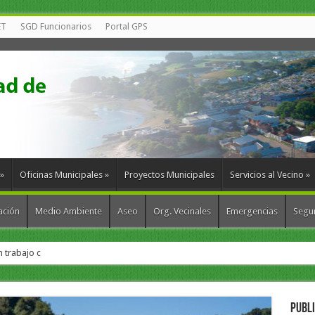
ET
SGD Funcionarios
Portal GPS
»
Oficinas Municipales
»
Proyectos Municipales
Servicios al Vecino
»
ación
Medio Ambiente
Aseo
Org. Vecinales
Emergencias
Segur
en trabajo conjunto para impulsar una seguridad pública m
PUBL