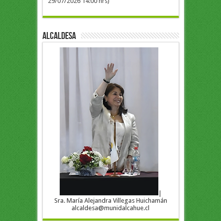
29/07/2026 14:00 hrs)
ALCALDESA
|
Sra. María Alejandra Villegas Huichamán
alcaldesa@munidalcahue.cl