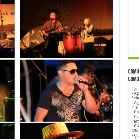
COMUN
COMU
- Ju
- Ag
Seño
- A
(11
- Co
- Ce
Part
- Co
(20
- Cl