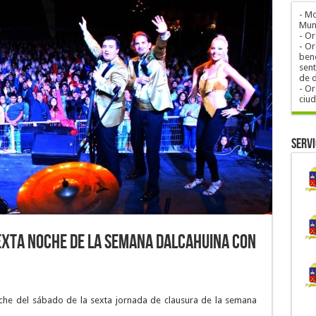
- M
Muni
- O
- Or
bene
sent
de 
- Or
ciu
Servi
exta Noche de la Semana Dalcahuina con
che del sábado de la sexta jornada de clausura de la semana