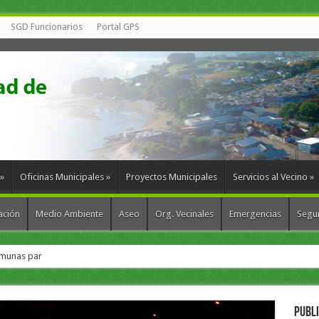
SGD Funcionarios
Portal GPS
»
Oficinas Municipales
»
Proyectos Municipales
Servicios al Vecino
»
ación
Medio Ambiente
Aseo
Org. Vecinales
Emergencias
Segur
munas para fortalecer la gestión de residuos en Chiloé
PUBL