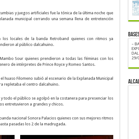
umbias y juegos artificiales fue la tónica de la última noche que
planada municipal cerrando una semana llena de entretención
BASE
on los locales de la banda Retroband quienes con ritmos ya
– B
ndieron al público dalcahuino.
EXP
DAL
29/0
a Mambo Sour quienes prendieron a todas las féminas con los
enero de intérpretes de Prince Royce y Romeo Santos.
 el huaso Filomeno subió al escenario de la Explanada Municipal
ALCA
ra repletaba el centro dalcahuino.
y todo el público se agolpó en la costanera para presenciar los
os entretuvieron a grandes y chicos.
a banda nacional Sonora Palacios quienes con sus mejores ritmos
d hasta pasadas los 2 de la madrugada.