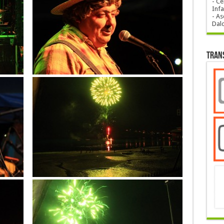
- Ce
Infa
- As
Dal
Tran