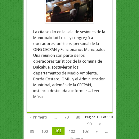
La cita se dio en la sala de sesiones de la
Municipalidad Local y congregó a
operadores turísticos, personal de la
ONG CECPAN y Funcionarios Municipales
Una reunión con parte de los
operadores turísticos de la comuna de
Dalcahue, sostuvieron los
departamentos de Medio Ambiente,
Borde Costero, OMIL y el Administrador
Municipal, además de la CECPAN,
instancia destinada a informar ...
Leer
Más »
« Primero
...
70
80
Página 101 of 110
90
«
101
99
100
102
103
»
...
Ultimo »