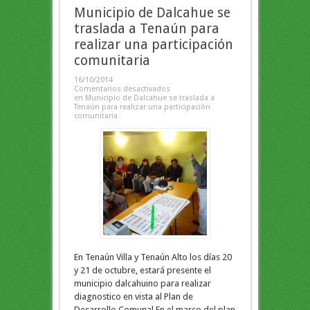
Municipio de Dalcahue se
traslada a Tenaún para
realizar una participación
comunitaria
16/10/2014
Comentarios desactivados
en Municipio de Dalcahue se traslada a
Tenaún para realizar una participación
comunitaria
En Tenaún Villa y Tenaún Alto los días 20
y 21 de octubre, estará presente el
municipio dalcahuino para realizar
diagnostico en vista al Plan de
Desarrollo Comunal En el marco del plan