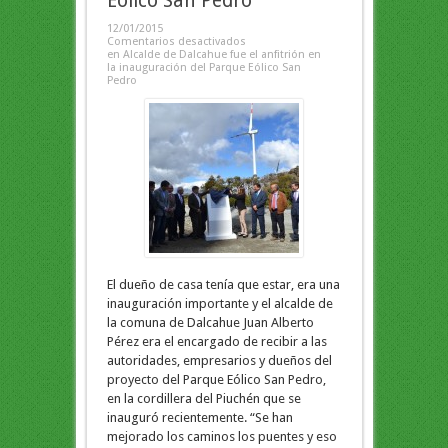
Eólico San Pedro
12/01/2015
Comentarios desactivados
en Alcalde de Dalcahue fue el anfitrión en
la inauguración del Parque Eólico San
Pedro
El dueño de casa tenía que estar, era una
inauguración importante y el alcalde de
la comuna de Dalcahue Juan Alberto
Pérez era el encargado de recibir a las
autoridades, empresarios y dueños del
proyecto del Parque Eólico San Pedro,
en la cordillera del Piuchén que se
inauguró recientemente. “Se han
mejorado los caminos los puentes y eso