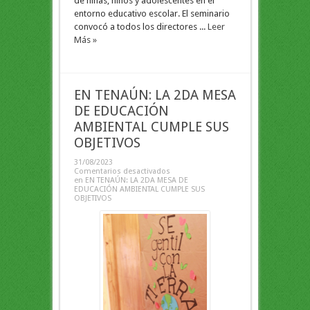
de niñas, niños y adolescentes en el
entorno educativo escolar. El seminario
convocó a todos los directores ...
Leer
Más »
EN TENAÚN: LA 2DA MESA
DE EDUCACIÓN
AMBIENTAL CUMPLE SUS
OBJETIVOS
31/08/2023
Comentarios desactivados
en EN TENAÚN: LA 2DA MESA DE
EDUCACIÓN AMBIENTAL CUMPLE SUS
OBJETIVOS